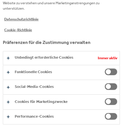
Website zu verstehen und unsere Marketinganstrengungen zu
JÄHRLICHER
unterstützen.
NACHHALTIGKEITSBERICHT
Datenschutzrichtlinie
Unser lokaler Nachhaltigkeitsbericht 2025
Cookie-Richtlinie
informiert über unsere Initiativen, Ziele und
Herausforderungen im Bereich Nachhaltigkeit.
Präferenzen für die Zustimmung verwalten
Unbedingt erforderliche Cookies
Immer aktiv
DIGITALE PLATTFORM
Funktionelle Cookies
BERICHT DOWNLOADEN
Social-Media-Cookies
Cookies für Marketingzwecke
Performance-Cookies