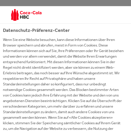
WAS ES NEUES GIBT
Datenschutz-Präferenz-Center
Wenn Sie eine Website besuchen, kann diese Informationen über Ihren
Browser speichern und abrufen, meist in Form von Cookies. Diese
Informationen können sich auf Sie, Ihre Präferenzen oder Ihr Gerät beziehen
und werden vor allem verwendet, damit die Website Ihren Erwartungen
entsprechend funktioniert. Mit diesen Informationen können Sie in der
Regel nicht direkt identifiziert werden, aber sie können zu einem Web-
Erlebnis beitragen, das noch besser auf Ihre Wünsche abgestimmt ist. Wir
respektieren Ihr Recht auf Privatsphäre und haben unsere
Standardeinstellungen daher so konfiguriert, dass nur unbedingt
notwendige Cookies gesammelt werden. Das Blocken bestimmter Arten
von Cookies kann jedoch Ihre Erfahrung mit der Website und den von uns
angebotenen Diensten beeinträchtigen. Klicken Sie auf die Überschrift der
verschiedenen Kategorien, um mehr darüber zu erfahren und unsere
Standardeinstellungen zu ändern, damit auch andere Cookies von uns
gesammelt werden können. Wenn Sie auf «Alle Cookies akzeptieren»
klicken, stimmen Sie der Speicherung sämtlicher Cookies auf Ihrem Gerät
zu, um die Navigation auf der Website zu verbessern, die Nutzung der