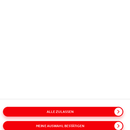
Copyright © 2026
Coca-Cola HBC.
All rights reserved.
UNSERE AKTIVITÄTEN
INFORMATION
KONTAKT
ALLE ZULASSEN
Sitemap
Policies
Datenschutzinformation
Cookie-Richtlinie
Nutzungsbedingungen
Zugang
MEINE AUSWAHL BESTÄTIGEN