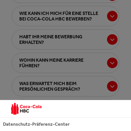
WIE KANN ICH MICH FÜR EINE STELLE
BEI COCA‑COLA HBC BEWERBEN?
HABT IHR MEINE BEWERBUNG
ERHALTEN?
WOHIN KANN MEINE KARRIERE
FÜHREN?
WAS ERWARTET MICH BEIM
PERSÖNLICHEN GESPRÄCH?
WANN KANN ICH MIT FEEDBACK
RECHNEN?
Datenschutz-Präferenz-Center
ICH ERFÜLLE NICHT ALLE