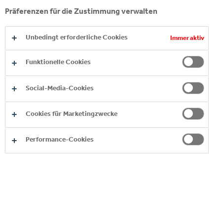
INITIATIVEN SETZT COCA-COLA HBC
Präferenzen für die Zustimmung verwalten
ÖSTERREICH IN DIESEM BEREICH UM?
Unbedingt erforderliche Cookies
Immer aktiv
SETZT SICH COCA-COLA HBC SOZIAL
EIN?
Funktionelle Cookies
WELCHE MASSNAHMEN SETZT COCA-C
Social-Media-Cookies
OLA HBC FÜR DIE GESUNDHEIT DER M
ITARBEITER:INNEN?
Cookies für Marketingzwecke
Performance-Cookies
MEHR ENTDECKEN
STELLE FINDEN &
BEWERBEN