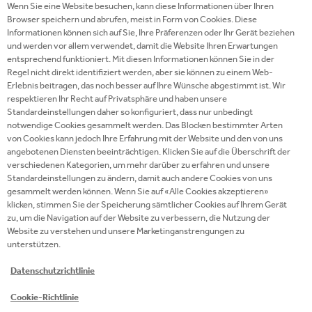
Wenn Sie eine Website besuchen, kann diese Informationen über Ihren
ANFORDERUNGEN SOLL/KANN/DARF
Browser speichern und abrufen, meist in Form von Cookies. Diese
ICH MICH TROTZDEM BEWERBEN?
Informationen können sich auf Sie, Ihre Präferenzen oder Ihr Gerät beziehen
und werden vor allem verwendet, damit die Website Ihren Erwartungen
entsprechend funktioniert. Mit diesen Informationen können Sie in der
KANN ICH MICH GLEICHZEITIG FÜR
Regel nicht direkt identifiziert werden, aber sie können zu einem Web-
MEHRERE STELLEN BEWERBEN?
Erlebnis beitragen, das noch besser auf Ihre Wünsche abgestimmt ist. Wir
respektieren Ihr Recht auf Privatsphäre und haben unsere
Standardeinstellungen daher so konfiguriert, dass nur unbedingt
WELCHE BENEFITS ERWARTEN MICH BEI
notwendige Cookies gesammelt werden. Das Blocken bestimmter Arten
COCA-COLA HBC ÖSTERREICH?
von Cookies kann jedoch Ihre Erfahrung mit der Website und den von uns
angebotenen Diensten beeinträchtigen. Klicken Sie auf die Überschrift der
verschiedenen Kategorien, um mehr darüber zu erfahren und unsere
KANN ICH EIN FAMILIENBEWUSSTES
Standardeinstellungen zu ändern, damit auch andere Cookies von uns
UMFELD ERWARTEN?
gesammelt werden können. Wenn Sie auf «Alle Cookies akzeptieren»
klicken, stimmen Sie der Speicherung sämtlicher Cookies auf Ihrem Gerät
zu, um die Navigation auf der Website zu verbessern, die Nutzung der
Website zu verstehen und unsere Marketinganstrengungen zu
WELCHE ARBEITSZEITMODELLE BIETET
unterstützen.
COCA-COLA HBC ÖSTERREICH?
Datenschutzrichtlinie
DIVERSITY & INCLUSION SIND
Cookie-Richtlinie
WICHTIGE THEMEN FÜR MICH. WELCHE