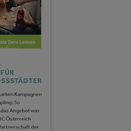
-
 FÜR
OSSSTÄDTER
tarken Kampagnen
pling: So
 das Angebot von
BC Österreich
 Partnerschaft der