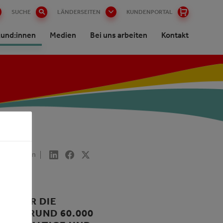
SUCHE
LÄNDERSEITEN
KUNDENPORTAL
und:innen
Medien
Bei uns arbeiten
Kontakt
Freigeben
E ÜBER DIE
EREN RUND 60.000