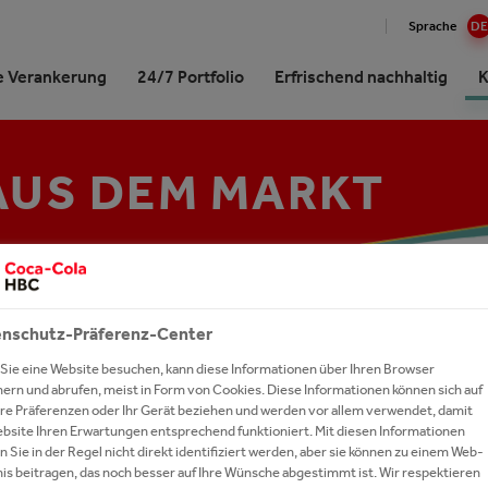
Sprache
DE
e Verankerung
24/7 Portfolio
Erfrischend nachhaltig
K
AUS DEM MARKT
Cola HBC auf einen Blick
e Verankerung in Zahlen
nke mit Kohlensäure
gie & Ziele
nand am Markt gewinnen
& Stories
 mit uns arbeiten
Professionals
e Beziehung zur The Coca-
e Produktion
nke ohne Kohlensäure
ckung & Recycling
es aus dem Markt
ekontakt
erechancen
 Company
iedschaften
alwasser
r- & Quellschutz
aten und Office-Lösungen
gsgeschichten
r Management
erschaften
y Drinks
ie & Klimaschutz
p für Kund:innen
t-Netzwerk
e Geschichte
oring
e
versität & Ökosystem
kt- und Logo-Datenbank
echpartner:innen
nschutz-Präferenz-Center
dem Markt
e Strategie
um Spirits
le Verantwortung
etter Registrierung
Sie eine Website besuchen, kann diese Informationen über Ihren Browser
re Auszeichnungen
hern und abrufen, meist in Form von Cookies. Diese Informationen können sich auf
nke A-Z
 bewerben
Ihre Präferenzen oder Ihr Gerät beziehen und werden vor allem verwendet, damit
ebsite Ihren Erwartungen entsprechend funktioniert. Mit diesen Informationen
 NACH VORARLBERG, VON DER GASTRONOMI
r Commitment
 Sie in der Regel nicht direkt identifiziert werden, aber sie können zu einem Web-
ZUM LEBENSMITTELEINZELHANDEL: MIT UNS
is beitragen, das noch besser auf Ihre Wünsche abgestimmt ist. Wir respektieren