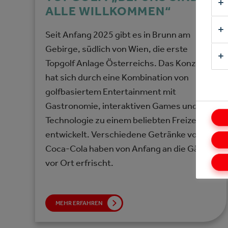
ALLE WILLKOMMEN“
Seit Anfang 2025 gibt es in Brunn am
Gebirge, südlich von Wien, die erste
Topgolf Anlage Österreichs. Das Konzept
hat sich durch eine Kombination von
golfbasiertem Entertainment mit
Gastronomie, interaktiven Games und
Technologie zu einem beliebten Freizeitziel
entwickelt. Verschiedene Getränke von
Coca-Cola haben von Anfang an die Gäste
vor Ort erfrischt.
MEHR ERFAHREN