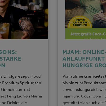
 SONS:
MJAM: ONLINE
STARKE
ANLAUFPUNKT
ON
HUNGRIGE GR
as Erfolgsrezept „Food
Von aufmerksamkeitss
en Premium Spirituosen
bis hin zum Produktsam
n: Gemeinsam mit
abwechslungsreich wie
iert Feng Liu von Mama
mjam und Coca-Cola H
und Drinks, die
gestaltet sich auch die