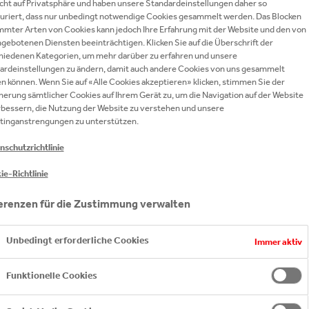
 ÖSTERREICH SCHREIBEN WIR SPANNENDE, 
echt auf Privatsphäre und haben unsere Standardeinstellungen daher so
IGE ERFOLGSGESCHICHTEN.
guriert, dass nur unbedingt notwendige Cookies gesammelt werden. Das Blocken
mmter Arten von Cookies kann jedoch Ihre Erfahrung mit der Website und den von
gebotenen Diensten beeinträchtigen. Klicken Sie auf die Überschrift der
hiedenen Kategorien, um mehr darüber zu erfahren und unsere
ardeinstellungen zu ändern, damit auch andere Cookies von uns gesammelt
n können. Wenn Sie auf «Alle Cookies akzeptieren» klicken, stimmen Sie der
herung sämtlicher Cookies auf Ihrem Gerät zu, um die Navigation auf der Website
rbessern, die Nutzung der Website zu verstehen und unsere
tinganstrengungen zu unterstützen.
nschutzrichtlinie
ie-Richtlinie
erenzen für die Zustimmung verwalten
Unbedingt erforderliche Cookies
Immer aktiv
Funktionelle Cookies
MIT VERLÄSSLICHEM