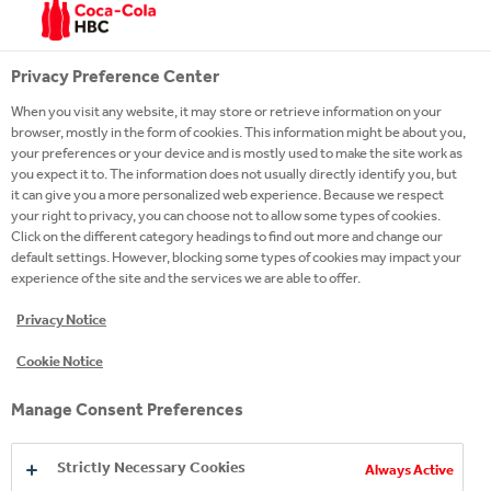
PRODUKTION WEITER
OPTIMIEREN
Privacy Preference Center
Ein besonderes Augenmerk liegt bei allen
When you visit any website, it may store or retrieve information on your
Herstellungsschritten auf der effizienten
browser, mostly in the form of cookies. This information might be about you,
Wassernutzung: Durch den Einsatz modernster
your preferences or your device and is mostly used to make the site work as
you expect it to. The information does not usually directly identify you, but
Technologien und laufender Prozessevaluierung und
it can give you a more personalized web experience. Because we respect
-optimierung konnte das Team vor Ort auch 2023
your right to privacy, you can choose not to allow some types of cookies.
Click on the different category headings to find out more and change our
eine deutliche Verbesserung des relativen
default settings. However, blocking some types of cookies may impact your
Wasserverbrauchs erzielen. Mit 1,57 Litern
experience of the site and the services we are able to offer.
Frischwasserverbrauch pro Liter erzeugtem
Privacy Notice
Getränk (der Wert inkludiert bereits den Liter
trinkfertiges Produkt) verzeichnete Coca-Cola HBC
Cookie Notice
Österreich den historisch geringsten relativen
Manage Consent Preferences
Wasserverbrauch bisher. Verbessert werden konnte
auch die Energieverbrauchskennzahl: Der relative
Energieverbrauch pro Liter produziertem Getränk
Strictly Necessary Cookies
Always Active