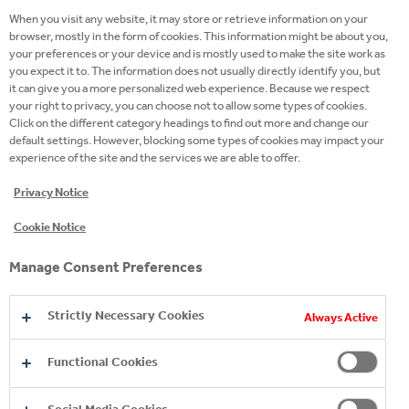
wird aus verantwortungsvoll gewonnenen Fasern
When you visit any website, it may store or retrieve information on your
hergestellt und ist derzeit das einzige Papier auf
browser, mostly in the form of cookies. This information might be about you,
dem Markt, das diese einzigartigen Eigenschaften
your preferences or your device and is mostly used to make the site work as
you expect it to. The information does not usually directly identify you, but
bietet. Wir sind stolz darauf, dass es nach drei
it can give you a more personalized web experience. Because we respect
Jahren intensiver Forschung und Entwicklung
your right to privacy, you can choose not to allow some types of cookies.
erfolgreich in dieser technisch anspruchsvollen
Click on the different category headings to find out more and change our
default settings. However, blocking some types of cookies may impact your
Anwendung eingesetzt wird“, gibt Silvia Hanzelova,
experience of the site and the services we are able to offer.
Sales Director Speciality Kraft Paper bei Mondi,
Einblick in die Innovation.
Privacy Notice
Cookie Notice
Innovativer Top-Clip. Nachhaltige Veränderung.
Vervollständigt wird die papier- und kartonbasierte
Manage Consent Preferences
Umverpackung für 1,5 Liter PET-Multipackungen
durch einen von DS Smith, einem führenden
Strictly Necessary Cookies
Always Active
Anbieter nachhaltiger Verpackungslösungen,
entwickelten Top-Clip aus Karton. Versehen mit
Functional Cookies
Stanzungen mit Kartonzähnen schließt sich der
Karton-Clip fest um die Flaschenhälse und hält sie