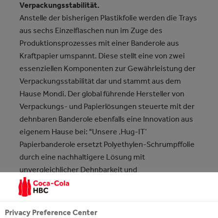
Verpackungsstabilität.
Anstelle der bisherigen Plastikfolie werden die Trays
aus sechs Einzelflaschen nun im Zuge des
Produktionsprozesses mit einer Banderole aus
Kraftpapier umspannt. Diese stellt eine von zwei
essenziellen Komponenten zur Gewährleistung der
Verpackungsstabilität dar und stammt aus dem
Hause Mondi. Der global führende Hersteller von
Verpackungs- und Papierlösungen steuerte mit der
dehnbaren Banderole ebenfalls eine Innovation aus
eigenem Hause bei: "Unsere ‚Hug-IT‘
Papierbanderole ersetzt Polyethylen-Schrumpffolie
durch eine nachhaltigere Lösung mit
unvergleichlicher Dehnbarkeit und
bemerkenswerter Zugfestigkeit, welche die
Flaschenbündel während des Transportes sichert.
Das für die Hülle verwendete Mondi-Kraftpapier
Privacy Preference Center