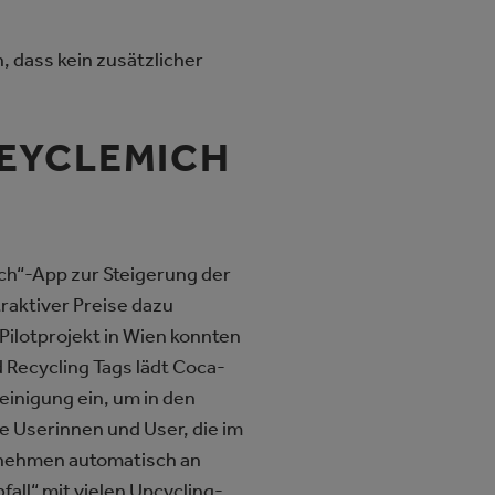
, dass kein zusätzlicher
REYCLEMICH
ch“-App zur Steigerung der
raktiver Preise dazu
Pilotprojekt in Wien konnten
 Recycling Tags lädt Coca-
inigung ein, um in den
 Userinnen und User, die im
 nehmen automatisch an
all“ mit vielen Upcycling-