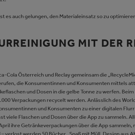
st es auch gelungen, den Materialeinsatz so zu optimieren
LURREINIGUNG MIT DER 
ca-Cola Österreich und Reclay gemeinsam die „RecycleMi
erufen, die Konsumentinnen und Konsumenten mittels att
eflaschen und Dosen in die gelbe Tonne zu werfen. Beim 
.000 Verpackungen recycelt werden. Anlässlich des World
onsumentinnen und Konsumenten zu einer digitalen Flurre
viele Flaschen und Dosen über die App zu sammeln. Alle
 April ihre Getränkeverpackungen über die App sammeln,
– verlost werden 50 Bücher „Spaß mit Müll. Design aus Abf