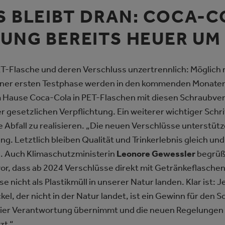
 BLEIBT DRAN: COCA-C
UNG BEREITS HEUER UM
PET-Flasche und deren Verschluss unzertrennlich: Möglich
iner ersten Testphase werden in den kommenden Monaten
 Hause Coca-Cola in PET-Flaschen mit diesen Schraubve
er gesetzlichen Verpflichtung. Ein weiterer wichtiger Schr
ne Abfall zu realisieren. „Die neuen Verschlüsse unterstü
. Letztlich bleiben Qualität und Trinkerlebnis gleich und
a. Auch Klimaschutzministerin
Leonore Gewessler
begrüß
r, dass ab 2024 Verschlüsse direkt mit Getränkeflaschen
se nicht als Plastikmüll in unserer Natur landen. Klar ist: 
l, der nicht in der Natur landet, ist ein Gewinn für den 
hier Verantwortung übernimmt und die neuen Regelungen s
zt.“