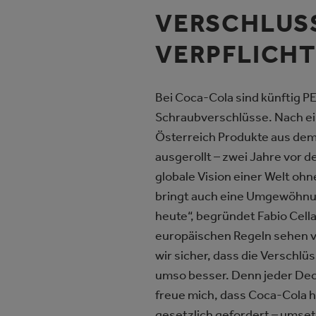
VERSCHLUSS
VERPFLICHT
Bei Coca-Cola sind künftig 
Schraubverschlüsse. Nach e
Österreich Produkte aus dem
ausgerollt – zwei Jahre vor d
globale Vision einer Welt oh
bringt auch eine Umgewöhnung
heute“, begründet Fabio Cell
europäischen Regeln sehen vo
wir sicher, dass die Verschlüs
umso besser. Denn jeder Decke
freue mich, dass Coca-Cola 
gesetzlich gefordert – umset