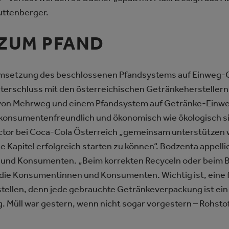
Luttenberger.
ZUM PFAND
r Umsetzung des beschlossenen Pfandsystems auf Einwe
ulterschluss mit den österreichischen Getränkehersteller
z von Mehrweg und einem Pfandsystem auf Getränke-Einw
konsumentenfreundlich und ökonomisch wie ökologisch sin
rector bei Coca-Cola Österreich „gemeinsam unterstützen w
e Kapitel erfolgreich starten zu können“. Bodzenta appelli
und Konsumenten. „Beim korrekten Recyceln oder beim B
ch die Konsumentinnen und Konsumenten. Wichtig ist, eine
tellen, denn jede gebrauchte Getränkeverpackung ist ein w
Müll war gestern, wenn nicht sogar vorgestern – Rohstoff