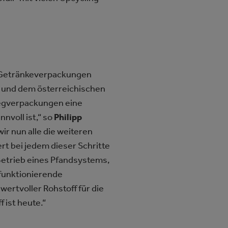
g-Getränkeverpackungen
n und dem österreichischen
egverpackungen eine
nvoll ist,“ so
Philipp
ir nun alle die weiteren
ert bei jedem dieser Schritte
etrieb eines Pfandsystems,
 funktionierende
ertvoller Rohstoff für die
 ist heute.“