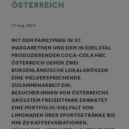
ÖSTERREICH
27 Aug. 2024
MIT DEM FAMILYPARK IN ST.
MARGARETHEN UND DEM IN EDELSTAL
PRODUZIERENDEN COCA-COLA HBC
ÖSTERREICH GEHEN ZWEI
BURGENLÄNDISCHE LOKALGRÖSSEN E
INE VIELVERSPRECHENDE Z
USAMMENARBEIT EIN. B
ESUCHER:INNEN VON ÖSTERREICHS G
RÖSSTEM FREIZEITPARK ERWARTET EI
NE PORTFOLIO-VIELFALT VON LI
MONADEN ÜBER SPORTGETRÄNKE BIS HI
N ZU KAFFEEVARIATIONEN. RÜ