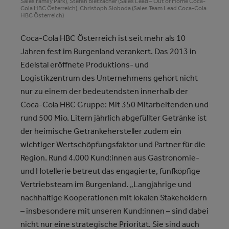
Sales Family Park), Stefan Bletzacher (Sales Lead – Out of Home Coca-
Cola HBC Österreich), Christoph Sloboda (Sales Team Lead Coca-Cola
HBC Österreich)
Coca-Cola HBC Österreich ist seit mehr als 10
Jahren fest im Burgenland verankert. Das 2013 in
Edelstal eröffnete Produktions- und
Logistikzentrum des Unternehmens gehört nicht
nur zu einem der bedeutendsten innerhalb der
Coca-Cola HBC Gruppe: Mit 350 Mitarbeitenden und
rund 500 Mio. Litern jährlich abgefüllter Getränke ist
der heimische Getränkehersteller zudem ein
wichtiger Wertschöpfungsfaktor und Partner für die
Region. Rund 4.000 Kund:innen aus Gastronomie-
und Hotellerie betreut das engagierte, fünfköpfige
Vertriebsteam im Burgenland. „Langjährige und
nachhaltige Kooperationen mit lokalen Stakeholdern
– insbesondere mit unseren Kund:innen – sind dabei
nicht nur eine strategische Priorität. Sie sind auch