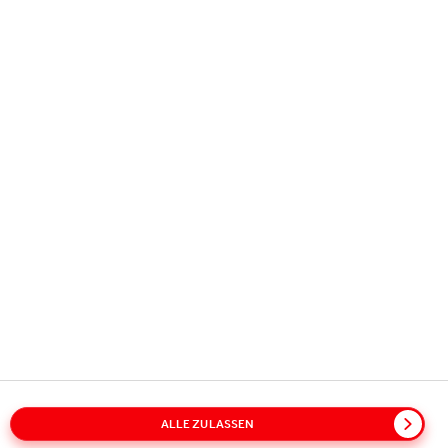
Copyright © 2026
Coca-Cola HBC.
All rights reserved.
UNSERE AKTIVITÄTEN
INFORMATION
KONTAKT
ALLE ZULASSEN
Sitemap
Policies
Datenschutzinformation