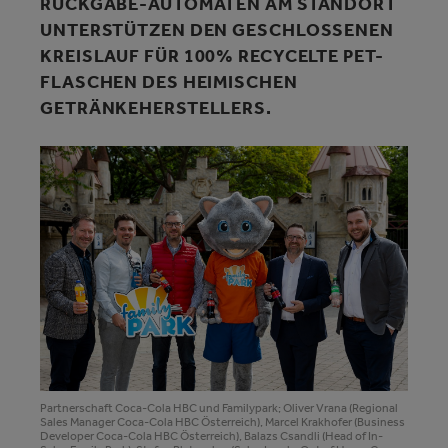
CKGABE-AUTOMATEN AM STANDORT UN
TERSTÜTZEN DEN GESCHLOSSENEN KR
EISLAUF FÜR 100% RECYCELTE PET-FL
ASCHEN DES HEIMISCHEN GE
TRÄNKEHERSTELLERS.
Partnerschaft Coca-Cola HBC und Familypark; Oliver Vrana (Regional
Sales Manager Coca-Cola HBC Österreich), Marcel Krakhofer (Business
Developer Coca-Cola HBC Österreich), Balazs Csandli (Head of In-