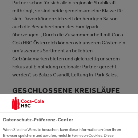
Partner schon für sich allein regionale Strahlkraft
mitbringt, so sind beide gemeinsam eine Klasse für
sich. Davon können sich seit der heurigen Saison
auch die Besucher:innen des Familypark
überzeugen. „Durch die Zusammenarbeit mit Coca-
Cola HBC Österreich können wir unseren Gästen ein
umfassendes Sortiment an beliebten
Getränkemarken bieten und gleichzeitig unserem
Fokus auf Einbindung regionaler Partner gerecht
werden“, so Balazs Csandli, Leitung In-Park Sales.
GESCHLOSSENE KREISLÄUFE
FÜR DAS RECYCLING
Von Coca-Cola und Coca-Cola Zero über Fanta in
Datenschutz-Präferenz-Center
verschiedenen Variationen bis hin zu Sprite, Mezzo
Wenn Sie eine Website besuchen, kann diese Informationen über Ihren
Mix und Powerade: Das Erfrischungsangebot, das im
Browser speichern und abrufen, meist in Form von Cookies. Diese