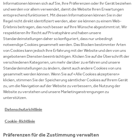
Family Park genossen werden kann, ist
Informationen können sich auf Sie, Ihre Präferenzen oder Ihr Gerät beziehen
[1]
mehrheitlich
in der handlichen und leichten PET-
und werden vor allem verwendet, damit die Website Ihren Erwartungen
entsprechend funktioniert. Mit diesen Informationen können Sie in der
Flasche aus 100% recyceltem PET erhältlich.
Regel nicht direkt identifiziert werden, aber sie können zu einem Web-
Erziehungsberechtigte und Bezugspersonen
Erlebnis beitragen, das noch besser auf Ihre Wünsche abgestimmt ist. Wir
werden vor Ort zudem für das wichtige Thema
respektieren Ihr Recht auf Privatsphäre und haben unsere
Standardeinstellungen daher so konfiguriert, dass nur unbedingt
Kreislaufwirtschaft sensibilisiert: Um
notwendige Cookies gesammelt werden. Das Blocken bestimmter Arten
sicherzustellen, dass die PET-Flaschen nach dem
von Cookies kann jedoch Ihre Erfahrung mit der Website und den von uns
Genuss wieder zurück in den Recyclingkreislauf
angebotenen Diensten beeinträchtigen. Klicken Sie auf die Überschrift der
verschiedenen Kategorien, um mehr darüber zu erfahren und unsere
gelangen, setzt der Freizeitpark bereits jetzt auf ein
Standardeinstellungen zu ändern, damit auch andere Cookies von uns
Pfand für PET-Flaschen sowie PET-
gesammelt werden können. Wenn Sie auf «Alle Cookies akzeptieren»
klicken, stimmen Sie der Speicherung sämtlicher Cookies auf Ihrem Gerät
Rückgabeautomaten auf dem Gelände. „Ohne einen
zu, um die Navigation auf der Website zu verbessern, die Nutzung der
geschlossenen Wertstoffkreislauf wären
Website zu verstehen und unsere Marketinganstrengungen zu
Innovationen wie unsere Flaschen aus 100%
unterstützen.
[2]
recyceltem PET
nicht möglich. Daher begrüßen
Datenschutzrichtlinie
wir Partnerschaften, bei denen lückenlose
Sammlung und Recycling sowie
Cookie-Richtlinie
Bewusstseinsschaffung für diese Themen von
Präferenzen für die Zustimmung verwalten
Beginn an integraler Bestandteil der