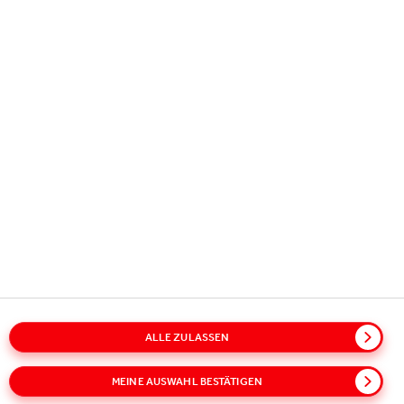
Copyright © 2026
Coca-Cola HBC.
All rights reserved.
UNSERE AKTIVITÄTEN
INFORMATION
KONTAKT
ALLE ZULASSEN
Sitemap
Policies
Datenschutzinformation
Cookie-Richtlinie
Nutzungsbedingungen
Zugang
MEINE AUSWAHL BESTÄTIGEN
Impressum