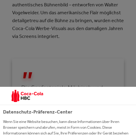
authentisches Bühnenbild – entworfen von Walter
Vogelweider. Um das amerikanische Flair möglichst
detailgetreu auf die Bühne zu bringen, wurden echte
Coca-Cola Werbe-Visuals aus den damaligen Jahren
via Screens integriert.
Die Seefestspiele Mörbisch und
Coca-Cola verbindet eine
langjährige und erfolgreiche
Datenschutz-Präferenz-Center
Partnerschaft. Für die diesjährige
Wenn Sie eine Website besuchen, kann diese Informationen über Ihren
Inszenierung haben wir uns etwas
Browser speichern und abrufen, meist in Form von Cookies. Diese
ganz Besonderes überlegt und sind
Informationen können sich auf Sie, Ihre Präferenzen oder Ihr Gerät beziehen