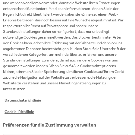
und werden vor allem verwendet, damit die Website Ihren Erwartungen
– als erster Partner in der
entsprechend funktioniert. Mit diesen Informationen können Sie in der
Geschichte der Seefestspiele –
Regel nicht direkt identifiziert werden, aber sie können zu einem Web-
Erlebnis beitragen, das noch besser auf Ihre Wünsche abgestimmt ist. Wir
direkt im Bühnenbild mit vertreten.
respektieren Ihr Recht auf Privatsphäre und haben unsere
Standardeinstellungen daher so konfiguriert, dass nur unbedingt
notwendige Cookies gesammelt werden. Das Blocken bestimmter Arten
von Cookies kann jedoch Ihre Erfahrung mit der Website und den von uns
NIKOLAUS NIGISCH
angebotenen Diensten beeinträchtigen. Klicken Sie auf die Überschrift der
verschiedenen Kategorien, um mehr darüber zu erfahren und unsere
VERKAUFSLEITER SALES
Standardeinstellungen zu ändern, damit auch andere Cookies von uns
gesammelt werden können. Wenn Sie auf «Alle Cookies akzeptieren»
klicken, stimmen Sie der Speicherung sämtlicher Cookies auf Ihrem Gerät
zu, um die Navigation auf der Website zu verbessern, die Nutzung der
Website zu verstehen und unsere Marketinganstrengungen zu
unterstützen.
Datenschutzrichtlinie
Cookie-Richtlinie
Präferenzen für die Zustimmung verwalten