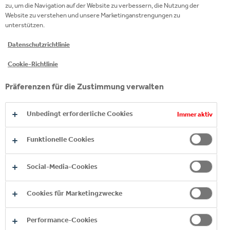
zu, um die Navigation auf der Website zu verbessern, die Nutzung der
dem BEST-RECRUITER-Siegel ausgezeichnet.
Website zu verstehen und unsere Marketinganstrengungen zu
unterstützen.
Die BEST-RECRUITERS-Studie kürt jährlich jene
Datenschutzrichtlinie
Arbeitgeber, die sich durch ausgezeichnete
Recruiting-Leistungen hervorheben. In Österreich
Cookie-Richtlinie
konnte sich Coca‑Cola HBC in der Branche
Präferenzen für die Zustimmung verwalten
Nahrungsmittel-/Konsumgütererstellung einen
Platz unter den Top-3 sichern.
Unbedingt erforderliche Cookies
Immer aktiv
Bewertet wurden u.a. die folgenden Faktoren: Online
Funktionelle Cookies
Recruiting Präsenz (Karriere Webseite, Mobile
Recruiting, Social Media), Stellenanzeigen (Qualität,
Social-Media-Cookies
Umfang, Informationsgehalt, Gestaltung, Usability)
Umgang mit BewerberInnen (Reaktionszeit,
Cookies für Marketingzwecke
Kompetenz, Engagement).
Performance-Cookies