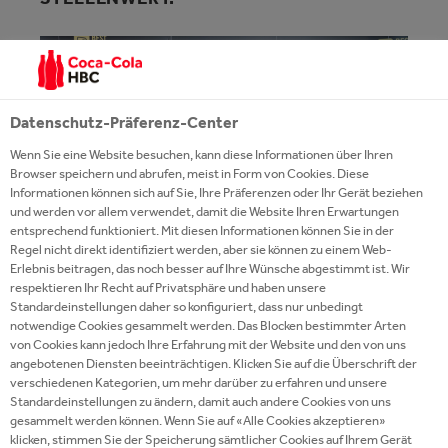
Datenschutz-Präferenz-Center
Wenn Sie eine Website besuchen, kann diese Informationen über Ihren
Browser speichern und abrufen, meist in Form von Cookies. Diese
Informationen können sich auf Sie, Ihre Präferenzen oder Ihr Gerät beziehen
und werden vor allem verwendet, damit die Website Ihren Erwartungen
entsprechend funktioniert. Mit diesen Informationen können Sie in der
Regel nicht direkt identifiziert werden, aber sie können zu einem Web-
Erlebnis beitragen, das noch besser auf Ihre Wünsche abgestimmt ist. Wir
respektieren Ihr Recht auf Privatsphäre und haben unsere
Standardeinstellungen daher so konfiguriert, dass nur unbedingt
notwendige Cookies gesammelt werden. Das Blocken bestimmter Arten
Von der persönlichen Ansprache über die Auswahl
von Cookies kann jedoch Ihre Erfahrung mit der Website und den von uns
von Talenten werden im Unternehmen alle Schritte
angebotenen Diensten beeinträchtigen. Klicken Sie auf die Überschrift der
verschiedenen Kategorien, um mehr darüber zu erfahren und unsere
des Bewerbungsprozesses professionell
Standardeinstellungen zu ändern, damit auch andere Cookies von uns
abgewickelt. Für dieses herausragende Engagement
gesammelt werden können. Wenn Sie auf «Alle Cookies akzeptieren»
klicken, stimmen Sie der Speicherung sämtlicher Cookies auf Ihrem Gerät
wurde Coca‑Cola HBC Österreich 2019 erneut mit