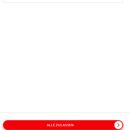
Copyright © 2026
Coca-Cola HBC.
All rights reserved.
UNSERE AKTIVITÄTEN
INFORMATION
KONTAKT
ALLE ZULASSEN
Sitemap
Policies
Datenschutzinformation