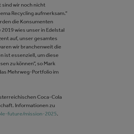
sind wir noch nicht
 Thema Recycling aufmerksam.“
werden die Konsumenten
 2019 wies unser in Edelstal
ozent auf, unser gesamtes
waren wir branchenweit die
 ist essenziell, um diese
sen zu können“, so Mark
 das Mehrweg-Portfolio im
österreichischen Coca-Cola
chaft. Informationen zu
ble-future/mission-2025
.