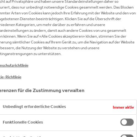
echt auf Privatsphäre und haben unsere Standardeinstellungen daher so
guriert, dass nur unbedingt notwendige Cookies gesammelt werden. Das Blocken
mmter Arten von Cookies kann jedoch Ihre Erfahrung mit der Website und den von
gebotenen Diensten beeinträchtigen. Klicken Sie auf die Überschrift der
hiedenen Kategorien, um mehr darüber zu erfahren und unsere
ardeinstellungen zu ändern, damit auch andere Cookies von uns gesammelt
CHHALTIGKEITSRANKING VON ECOACT BEL
n können. Wenn Sie auf «Alle Cookies akzeptieren» klicken, stimmen Sie der
ORE VON 83,3% DEN 4. PLATZ IM GESAMTR
herung sämtlicher Cookies auf Ihrem Gerät zu, um die Navigation auf der Website
ALB DER FTSE 100 UNTERNEHMEN AUS DER
rbessern, die Nutzung der Website zu verstehen und unsere
tinganstrengungen zu unterstützen.
KLARE NUMMER EINS. MIT ERNEUERBARER E
IONEN LEISTET DIE ÖSTERREICHISCHE OR
nschutzrichtlinie
RAG ZU DEN AMBITIONIERTEN NACHHALTIGK
ie-Richtlinie
erenzen für die Zustimmung verwalten
Unbedingt erforderliche Cookies
Immer aktiv
Funktionelle Cookies