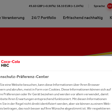
49.60 GBP (+0.90%)
58.10 EUR (+1.04%)
Sprache
DE
e Verankerung
24/7 Portfolio
Erfrischend nachhaltig
K
Cola HBC auf einen Blick
e Verankerung in Zahlen
nke mit Kohlensäure
gie & Ziele
nand am Markt gewinnen
& Stories
 mit uns arbeiten
Professionals
e Beziehung zur The Coca-
e Produktion
nke ohne Kohlensäure
ckung & Recycling
es aus dem Markt
ekontakt
erechancen
 Company
iedschaften
alwasser
r- & Quellschutz
aten und Office-Lösungen
gsgeschichten
r Management
erschaften
y Drinks
ie & Klimaschutz
p für Kund:innen
t-Netzwerk
e Geschichte
oring
e
versität & Ökosystem
kt- und Logo-Datenbank
echpartner:innen
nschutz-Präferenz-Center
e Strategie
um Spirits
le Verantwortung
etter Registrierung
Sie eine Website besuchen, kann diese Informationen über Ihren Browser
re Auszeichnungen
hern und abrufen, meist in Form von Cookies. Diese Informationen können sich auf
nke A-Z
 bewerben
HBC UNTER DEN TOP 10
Ihre Präferenzen oder Ihr Gerät beziehen und werden vor allem verwendet, damit
ebsite Ihren Erwartungen entsprechend funktioniert. Mit diesen Informationen
r Commitment
 Sie in der Regel nicht direkt identifiziert werden, aber sie können zu einem Web-
GKEITS-UNTERNEHMEN
is beitragen, das noch besser auf Ihre Wünsche abgestimmt ist. Wir respektieren