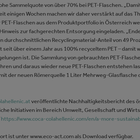
hohe Sammelquote von über 70% bei PET-Flaschen. „Damit 
 „seit einigen Wochen machen wir daher verstärkt auf das
er PET-Flaschen aus dem Produktportfolio in Österreich 
“-Hinweis zur fachgerechten Entsorgung eingeladen. „Ende
nen durchschnittlichen Recyclingmaterial-Anteil von 49 Pr
t seit über einem Jahr aus 100% recyceltem PET – damit 
 gelungen ist. Die Sammlung von gebrauchten PET-Flaschen
ühren und daraus wieder neue PET-Flaschen entstehen las
d mit der neuen Römerquelle 1 Liter Mehrweg-Glasflasche
ahellenic.at
veröffentlichte Nachhaltigkeitsbericht des 
he Initiativen im Bereich Umwelt, Gesellschaft und Wirts
f
https://www.coca-colahellenic.com/en/a-more-sustaina
port ist unter www.eco-act.com als Download verfügbar.