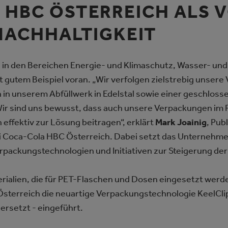
HBC ÖSTERREICH ALS 
NACHHALTIGKEIT
a in den Bereichen Energie- und Klimaschutz, Wasser- un
 gutem Beispiel voran. „Wir verfolgen zielstrebig unsere 
 in unserem Abfüllwerk in Edelstal sowie einer geschloss
 Wir sind uns bewusst, dass auch unsere Verpackungen im 
effektiv zur Lösung beitragen“, erklärt
Mark Joainig
, Pub
 Coca-Cola HBC Österreich. Dabei setzt das Unternehmen
erpackungstechnologien und Initiativen zur Steigerung d
aterialien, die für PET-Flaschen und Dosen eingesetzt werd
sterreich die neuartige Verpackungstechnologie KeelClipT
 ersetzt - eingeführt.