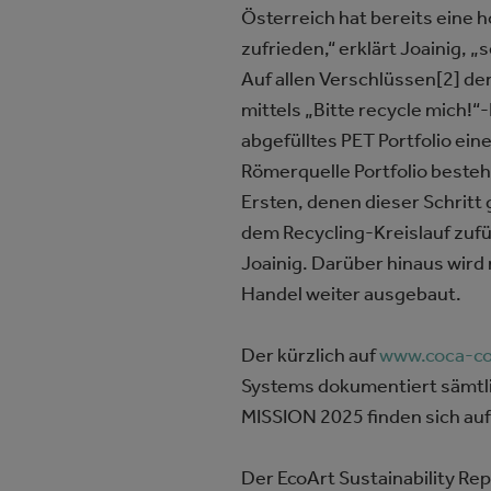
Österreich hat bereits eine 
zufrieden,“ erklärt Joainig,
Auf allen Verschlüssen[2] d
mittels „Bitte recycle mich!
abgefülltes PET Portfolio ei
Römerquelle Portfolio besteh
Ersten, denen dieser Schritt
dem Recycling-Kreislauf zuf
Joainig. Darüber hinaus wir
Handel weiter ausgebaut.
Der kürzlich auf
www.coca-col
Systems dokumentiert sämtlic
MISSION 2025 finden sich au
Der EcoArt Sustainability Re